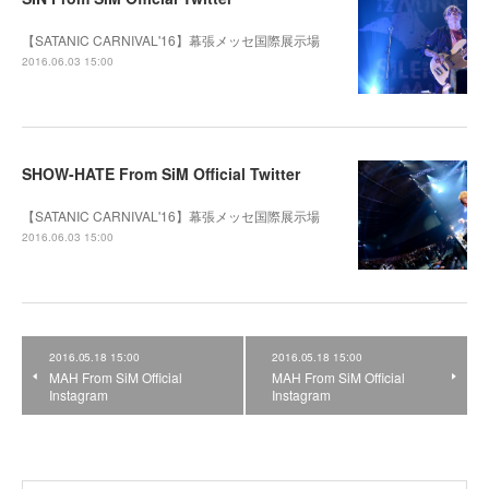
【SATANIC CARNIVAL'16】幕張メッセ国際展示場
2016.06.03 15:00
SHOW-HATE From SiM Official Twitter
【SATANIC CARNIVAL'16】幕張メッセ国際展示場
2016.06.03 15:00
2016.05.18 15:00
2016.05.18 15:00
MAH From SiM Official
MAH From SiM Official
Instagram
Instagram