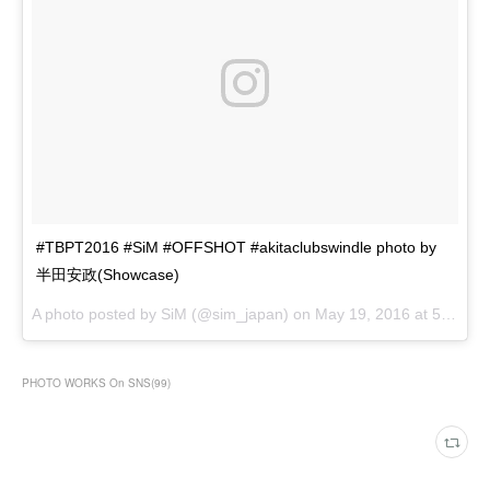
#TBPT2016 #SiM #OFFSHOT #akitaclubswindle photo by
半田安政(Showcase)
A photo posted by SiM (@sim_japan) on
May 19, 2016 at 5:05pm PDT
PHOTO WORKS On SNS
(
99
)