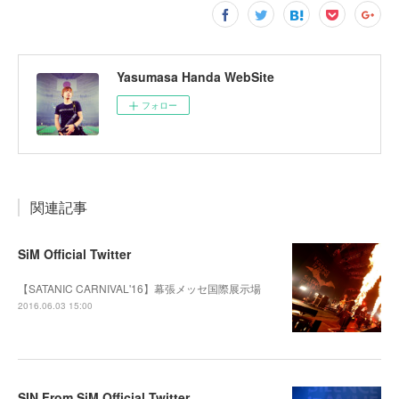
Yasumasa Handa WebSite
フォロー
関連記事
SiM Official Twitter
【SATANIC CARNIVAL'16】幕張メッセ国際展示場
2016.06.03 15:00
SIN From SiM Official Twitter